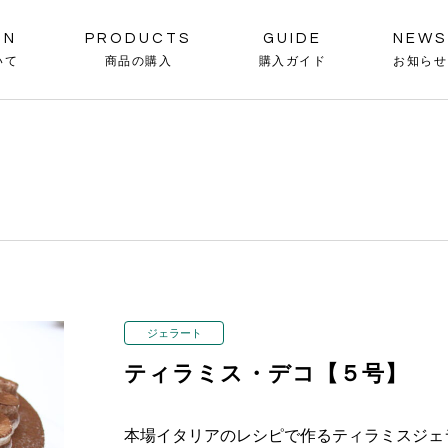
ON
PRODUCTS
GUIDE
NEWS
いて
商品の購入
購入ガイド
お知らせ
ェラート
新潟特産品
ン&デリカ
その他
ーキ&菓子
ジェラート
ティラミス・デコ【５号】
本場イタリアのレシピで作るティラミスジェ