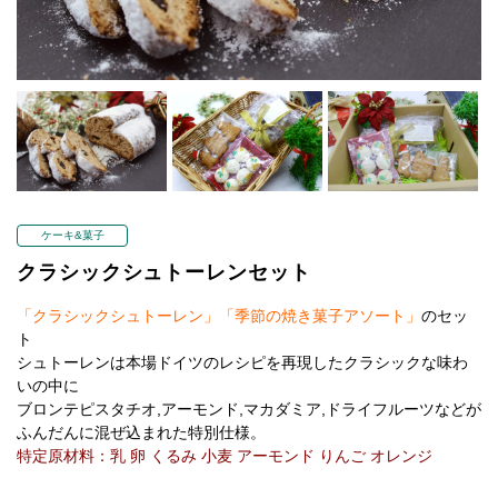
ケーキ&菓子
クラシックシュトーレンセット
「クラシックシュトーレン」「季節の焼き菓子アソート」
のセッ
ト
シュトーレンは本場ドイツのレシピを再現したクラシックな味わ
いの中に
ブロンテピスタチオ,アーモンド,マカダミア,ドライフルーツなどが
ふんだんに混ぜ込まれた特別仕様。
特定原材料：乳 卵 くるみ 小麦 アーモンド りんご オレンジ