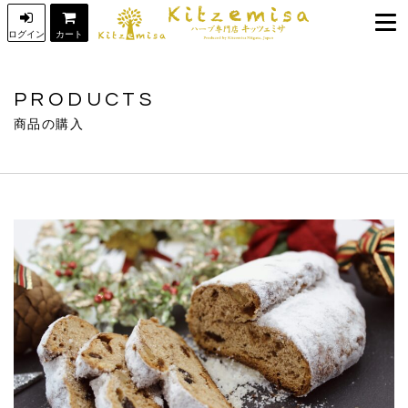
ログイン
カート
トップ
TOP
PRODUCTS
キッツェミサについて
INFORMATION
商品の購入
商品の購入
PRODUCTS
商品一覧
購入ガイド
GUIDE
ジェラート
お知らせ
NEWS
パン&デリカ
オンラインショップ
ONLINE SHOP
ケーキ&菓子
特定商取引に基づく表記
新潟特産品
プライバシーポリシー
その他
お問合せ