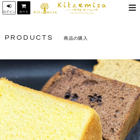
ログイン
カート
トップ
TOP
キッツェミサについて
INFORMATION
PRODUCTS
商品の購入
商品の購入
PRODUCTS
商品一覧
購入ガイド
GUIDE
ジェラート
お知らせ
NEWS
パン&デリカ
オンラインショップ
ONLINE SHOP
ケーキ&菓子
特定商取引に基づく表記
新潟特産品
プライバシーポリシー
その他
お問合せ